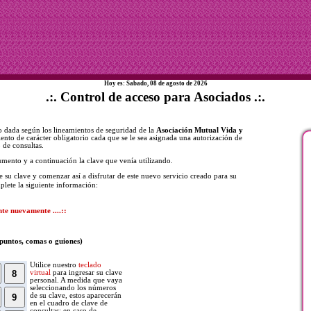
Hoy es: Sabado, 08 de agosto de 2026
.:. Control de acceso para Asociados .:.
so dada según los lineamientos de seguridad de la
Asociación Mutual Vida y
ento de carácter obligatorio cada que se le sea asignada una autorización de
 de consultas.
umento y a continuación la clave que venía utilizando.
e su clave y comenzar así a disfrutar de este nuevo servicio creado para su
plete la siguiente información:
nte nuevamente ....::
 puntos, comas o guiones)
Utilice nuestro
teclado
virtual
para ingresar su clave
personal. A medida que vaya
seleccionando los números
de su clave, estos aparecerán
en el cuadro de clave de
consultas; en caso de