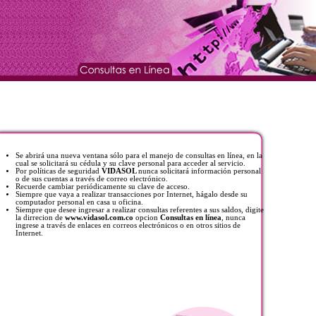
Se abrirá una nueva ventana sólo para el manejo de consultas en línea, en la
cual se solicitará su cédula y su clave personal para acceder al servicio.
Por políticas de seguridad
VIDASOL
nunca solicitará información personal
o de sus cuentas a través de correo electrónico.
Recuerde cambiar periódicamente su clave de acceso.
Siempre que vaya a realizar transacciones por Internet, hágalo desde su
computador personal en casa u oficina.
Siempre que desee ingresar a realizar consultas referentes a sus saldos, digite
la dirrecion de
www.vidasol.com.co
opcion
Consultas en línea
, nunca
ingrese a través de enlaces en correos electrónicos o en otros sitios de
Internet.